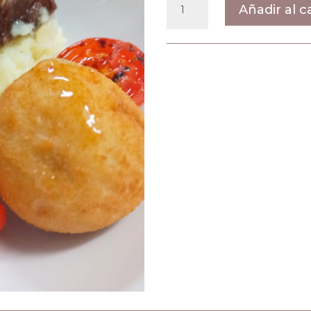
Añadir al c
cucharaxxx
cantidad