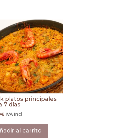
k platos principales
a 7 días
0
€
IVA Incl
ñadir al carrito